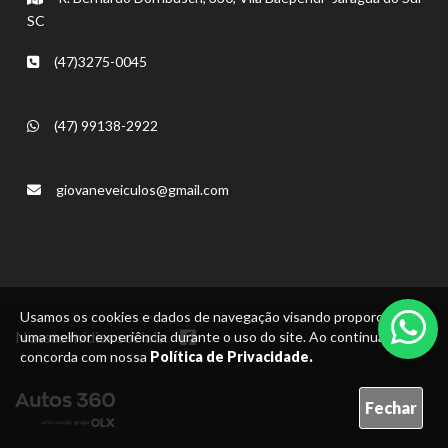
SC
(47)3275-0045
(47) 99138-2922
giovaneveiculos@gmail.com
Usamos os cookies e dados de navegação visando proporcionar
Nossas mídias sociais:
uma melhor experiência durante o uso do site. Ao continuar, você
concorda com nossa
Política de Privacidade.
Fechar