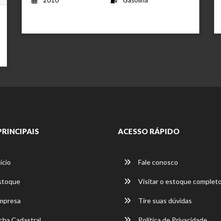
PRINCIPAIS
ACESSO RÁPIDO
ício
Fale conosco
stoque
Visitar o estoque complet
mpresa
Tire suas dúvidas
cha Cadastral
Política de Privacidade